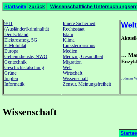
Startseite
zurück
Wissenschaftliche Untersuchungser
9/11
Innere Sicherheit,
Welt
(Ausländer)kriminalität
Rechtsstaat
Deutschland,
Islam
Aktuel
Elektrosmog, 5G
Klima
E-Mobilität
Linksterrorismus
Europa
Medien
… Man 
Geheimdienste, NWO
Medizin, Gesundheit
Enzykl
Gentechnik
Migration
Geschichtsfälschung
Welt
Grüne
Wirtschaft
Johann W
Impfen
Wissenschaft
Informatik
Zensur, Meinungsfreiheit
Wissenschaft
Startse